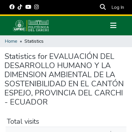
(cur
Log In
Communities & Collections
Home
Statistics
All of DSpace
Statistics for EVALUACIÓN DEL
Estadísticas Externas
DESARROLLO HUMANO Y LA
Manuales
DIMENSION AMBIENTAL DE LA
SOSTENIBILIDAD EN EL CANTÓN
ESPEJO, PROVINCIA DEL CARCHI
- ECUADOR
Total visits