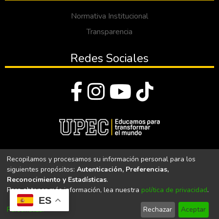
Normativa Institucional
Transparencia
Redes Sociales
© Todos los derechos reservados 2023
Recopilamos y procesamos su información personal para los
siguientes propósitos:
Autenticación, Preferencias,
Universidad Politécnica Estatal del Carchi
Reconocimiento y Estadísticas
.
Para obtener más información, lea nuestra
política de privacidad
.
Universidad Politécnica Estatal del Carchi | Acreditada por el
ES
CACES Resolución N°. 160-SE-33-CACES-2020
Personalizar
Rechazar
Aceptar