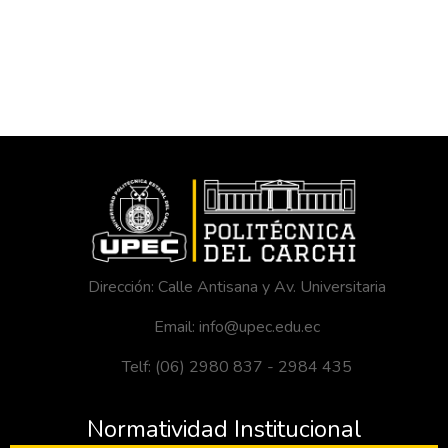
Dirección: Calle Antisana y Av. Universitaria
Email: info@upec.edu.ec
Telf: (06) 2980 837 - 2984 435
Normatividad Institucional