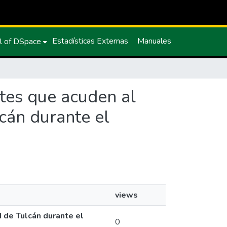
Estadísticas Externas
Manuales
l of DSpace
etes que acuden al
lcán durante el
views
d de Tulcán durante el
0