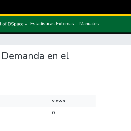
Estadísticas Externas
Manuales
l of DSpace
su Demanda en el
views
0