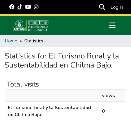
(cur
Log In
Communities & Collections
Home
Statistics
All of DSpace
Statistics for El Turismo Rural y la
Estadísticas Externas
Sustentabilidad en Chilmá Bajo.
Manuales
Total visits
views
El Turismo Rural y la Sustentabilidad
0
en Chilmá Bajo.