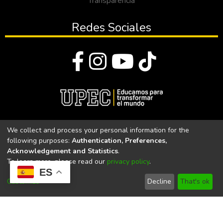
Transparencia
Redes Sociales
© Todos los derechos reservados 2023
We collect and process your personal information for the
following purposes:
Authentication, Preferences,
Universidad Politécnica Estatal del Carchi
Acknowledgement and Statistics
.
To learn more, please read our
privacy policy
.
Universidad Politécnica Estatal del Carchi | Acreditada por el
ES
CACES Resolución N°. 160-SE-33-CACES-2020
Customize
Decline
That's ok