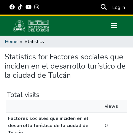
(cur
Log In
Communities & Collections
Home
Statistics
All of DSpace
Statistics for Factores sociales que
Estadísticas Externas
inciden en el desarrollo turístico de
Manuales
la ciudad de Tulcán
Total visits
views
Factores sociales que inciden en el
desarrollo turístico de la ciudad de
0
Tulcán