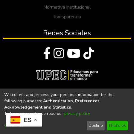
Normativa Institucional
Transparencia
Redes Sociales
© Todos los derechos reservados 2023
We collect and process your personal information for the
following purposes:
Authentication, Preferences,
Universidad Politécnica Estatal del Carchi
Acknowledgement and Statistics
.
To learn more, please read our
privacy policy
.
Universidad Politécnica Estatal del Carchi | Acreditada por el
ES
CACES Resolución N°. 160-SE-33-CACES-2020
Customize
Decline
That's ok