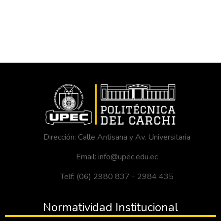
Dirección: Calle Antisana y Av. Universitaria
Email: info@upec.edu.ec
Telf: (06) 2980 837 - 2984 435
Normatividad Institucional