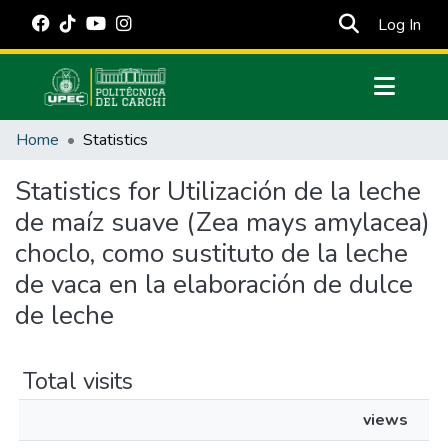
(cur
Log In
Communities & Collections
Home
Statistics
All of DSpace
Statistics for Utilización de la leche
Estadísticas Externas
de maíz suave (Zea mays amylacea)
Manuales
choclo, como sustituto de la leche
de vaca en la elaboración de dulce
de leche
Total visits
views