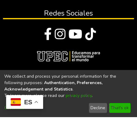
Redes Sociales
© Todos los derechos reservados 2023
We collect and process your personal information for the
following purposes:
Authentication, Preferences,
Universidad Politécnica Estatal del Carchi
Acknowledgement and Statistics
.
To learn more, please read our
privacy policy
.
Universidad Politécnica Estatal del Carchi | Acreditada por el
ES
CACES Resolución N°. 160-SE-33-CACES-2020
Customize
Decline
That's ok