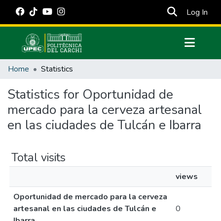
(cur
Log In
Communities & Collections
Home
Statistics
All of DSpace
Statistics for Oportunidad de
Estadísticas Externas
mercado para la cerveza artesanal
Manuales
en las ciudades de Tulcán e Ibarra
Total visits
views
Oportunidad de mercado para la cerveza
artesanal en las ciudades de Tulcán e
0
Ibarra