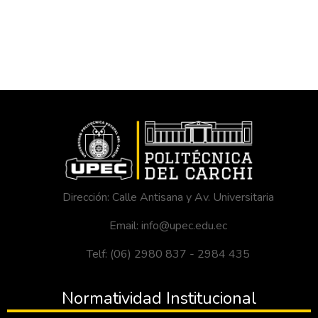
Dirección: Calle Antisana y Av. Universitaria
Email: info@upec.edu.ec
Telf: (06) 2980 837 - 2984 435
Normatividad Institucional