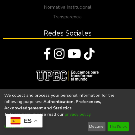
Normativa Institucional
Transparencia
Redes Sociales
© Todos los derechos reservados 2023
We collect and process your personal information for the
following purposes:
Authentication, Preferences,
Universidad Politécnica Estatal del Carchi
Acknowledgement and Statistics
.
To learn more, please read our
privacy policy
.
Universidad Politécnica Estatal del Carchi | Acreditada por el
ES
CACES Resolución N°. 160-SE-33-CACES-2020
Customize
Decline
That's ok