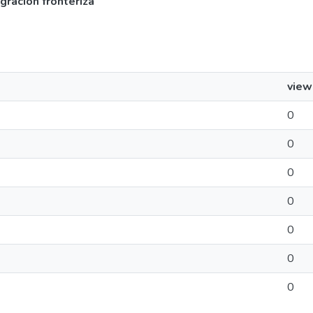
gración fronteriza
view
0
0
0
0
0
0
0