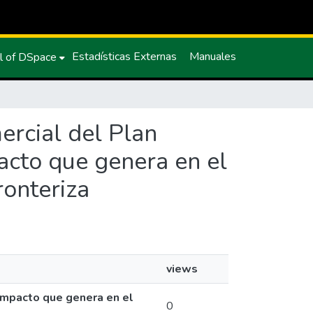
Estadísticas Externas
Manuales
l of DSpace
ercial del Plan
acto que genera en el
ronteriza
views
impacto que genera en el
0