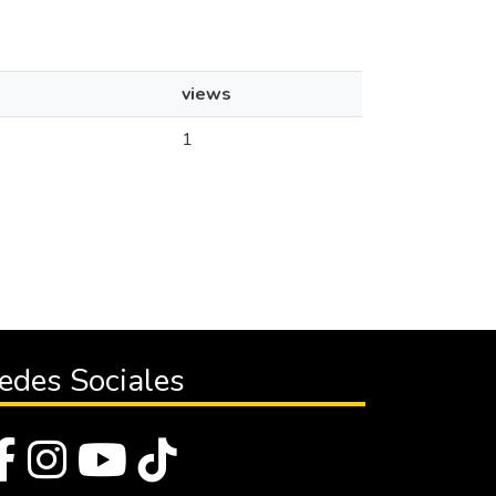
views
1
edes Sociales