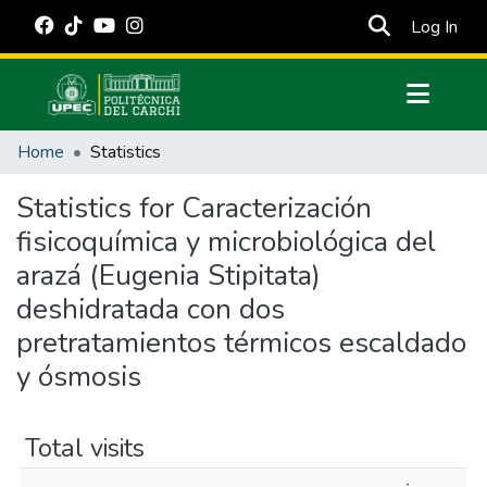
(cur
Log In
Communities & Collections
Home
Statistics
All of DSpace
Statistics for Caracterización
Estadísticas Externas
fisicoquímica y microbiológica del
Manuales
arazá (Eugenia Stipitata)
deshidratada con dos
pretratamientos térmicos escaldado
y ósmosis
Total visits