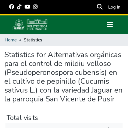
(cur
Log In
Communities & Collections
Home
Statistics
All of DSpace
Statistics for Alternativas orgánicas
Estadísticas Externas
para el control de mildiu velloso
Manuales
(Pseudoperonospora cubensis) en
el cultivo de pepinillo (Cucumis
sativus L.) con la variedad Jaguar en
la parroquia San Vicente de Pusir
Total visits