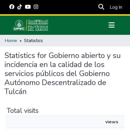
(cur
Log In
Communities & Collections
Home
Statistics
All of DSpace
Statistics for Gobierno abierto y su
Estadísticas Externas
incidencia en la calidad de los
Manuales
servicios públicos del Gobierno
Autónomo Descentralizado de
Tulcán
Total visits
views