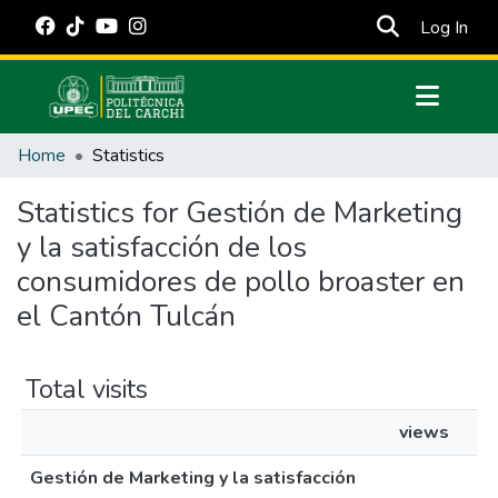
(cur
Log In
Communities & Collections
Home
Statistics
All of DSpace
Statistics for Gestión de Marketing
Estadísticas Externas
y la satisfacción de los
Manuales
consumidores de pollo broaster en
el Cantón Tulcán
Total visits
views
Gestión de Marketing y la satisfacción