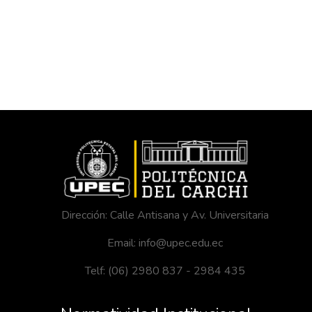
Dirección: Calle Antisana y Av. Universitaria
Email: info@upec.edu.ec
Telf: (06) 2980 837 - 2984 435