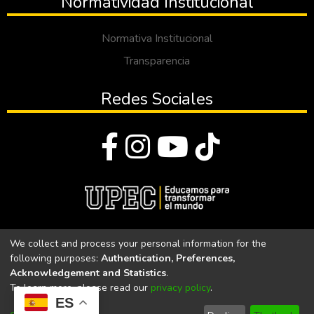
Normatividad Institucional
Normativa Institucional
Transparencia
Redes Sociales
© Todos los derechos reservados 2023
We collect and process your personal information for the
following purposes:
Authentication, Preferences,
Universidad Politécnica Estatal del Carchi
Acknowledgement and Statistics
.
To learn more, please read our
privacy policy
.
Universidad Politécnica Estatal del Carchi | Acreditada por el
ES