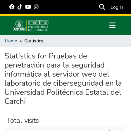
(cur
Log In
Communities & Collections
Home
Statistics
All of DSpace
Statistics for Pruebas de
Estadísticas Externas
penetración para la seguridad
Manuales
informática al servidor web del
laboratorio de ciberseguridad en la
Universidad Politécnica Estatal del
Carchi
Total visits