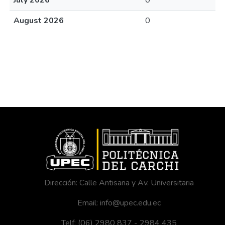
July 2026
0
August 2026
0
Dirección: Calle Antisana y Av. Universitaria
Email: info@upec.edu.ec
Telf: (06) 2980 837 - 2984 435