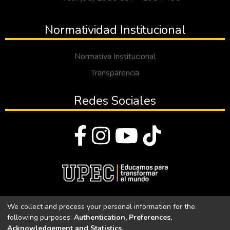
Normatividad Institucional
Normativa Institucional
Transparencia
Redes Sociales
© Todos los derechos reservados 2023
We collect and process your personal information for the
following purposes:
Authentication, Preferences,
Universidad Politécnica Estatal del Carchi
Acknowledgement and Statistics
.