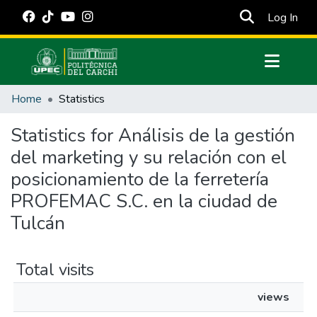
(cur
Log In
Communities & Collections
Home
Statistics
All of DSpace
Statistics for Análisis de la gestión
Estadísticas Externas
del marketing y su relación con el
Manuales
posicionamiento de la ferretería
PROFEMAC S.C. en la ciudad de
Tulcán
Total visits
views