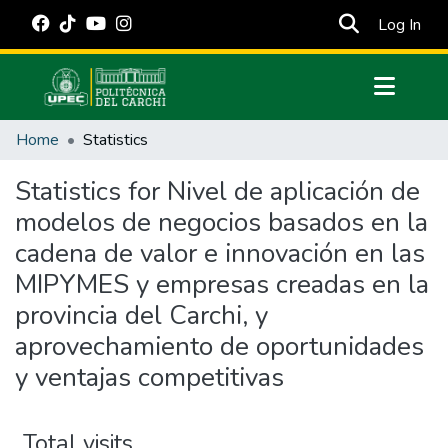
(cur
Log In
Communities & Collections
Home
Statistics
All of DSpace
Statistics for Nivel de aplicación de
Estadísticas Externas
modelos de negocios basados en la
Manuales
cadena de valor e innovación en las
MIPYMES y empresas creadas en la
provincia del Carchi, y
aprovechamiento de oportunidades
y ventajas competitivas
Total visits