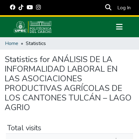
(cur
Log In
Communities & Collections
Home
Statistics
All of DSpace
Statistics for ANÁLISIS DE LA
Estadísticas Externas
INFORMALIDAD LABORAL EN
Manuales
LAS ASOCIACIONES
PRODUCTIVAS AGRÍCOLAS DE
LOS CANTONES TULCÁN – LAGO
AGRIO
Total visits