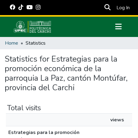
(cur
Log In
Communities & Collections
Home
Statistics
All of DSpace
Statistics for Estrategias para la
Estadísticas Externas
promoción económica de la
Manuales
parroquia La Paz, cantón Montúfar,
provincia del Carchi
Total visits
views
Estrategias para la promoción