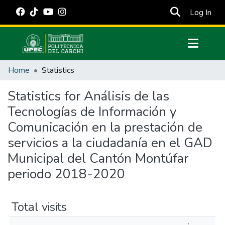
(cur
Log In
Communities & Collections
Home
Statistics
All of DSpace
Statistics for Análisis de las
Estadísticas Externas
Tecnologías de Información y
Manuales
Comunicación en la prestación de
servicios a la ciudadanía en el GAD
Municipal del Cantón Montúfar
periodo 2018-2020
Total visits