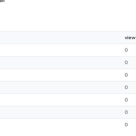
án
view
0
0
0
0
0
0
0