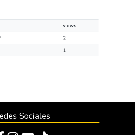
views
f
2
1
edes Sociales