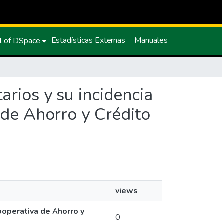
Estadísticas Externas
Manuales
l of DSpace
arios y su incidencia
a de Ahorro y Crédito
views
Cooperativa de Ahorro y
0