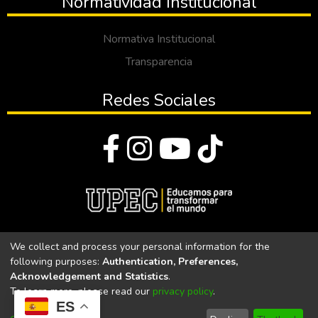
Normatividad Institucional
Normativa Institucional
Transparencia
Redes Sociales
© Todos los derechos reservados 2023
We collect and process your personal information for the
following purposes:
Authentication, Preferences,
Universidad Politécnica Estatal del Carchi
Acknowledgement and Statistics
.
To learn more, please read our
privacy policy
.
Universidad Politécnica Estatal del Carchi | Acreditada por el
ES