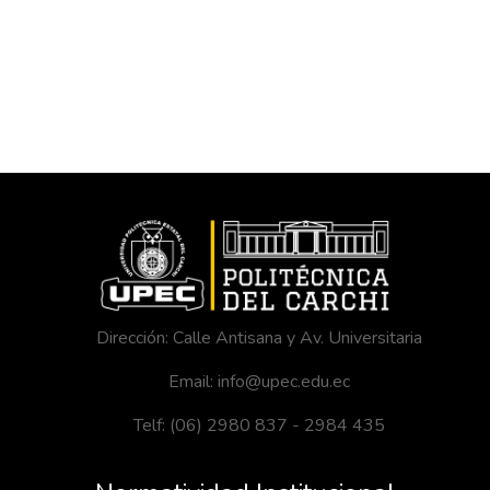
Dirección: Calle Antisana y Av. Universitaria
Email: info@upec.edu.ec
Telf: (06) 2980 837 - 2984 435