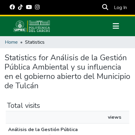
(cur
Log In
Communities & Collections
Home
Statistics
All of DSpace
Statistics for Análisis de la Gestión
Estadísticas Externas
Pública Ambiental y su influencia
Manuales
en el gobierno abierto del Municipio
de Tulcán
Total visits
views
Análisis de la Gestión Pública