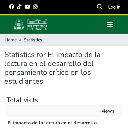
(cur
Log In
Communities & Collections
Home
Statistics
All of DSpace
Statistics for El impacto de la
Estadísticas Externas
lectura en el desarrollo del
Manuales
pensamiento crítico en los
estudiantes
Total visits
views
El impacto de la lectura en el desarrollo