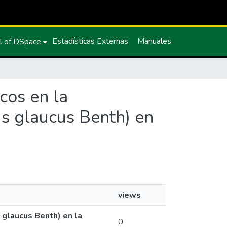
Estadísticas Externas
Manuales
l of DSpace
icos en la
us glaucus Benth) en
views
s glaucus Benth) en la
0