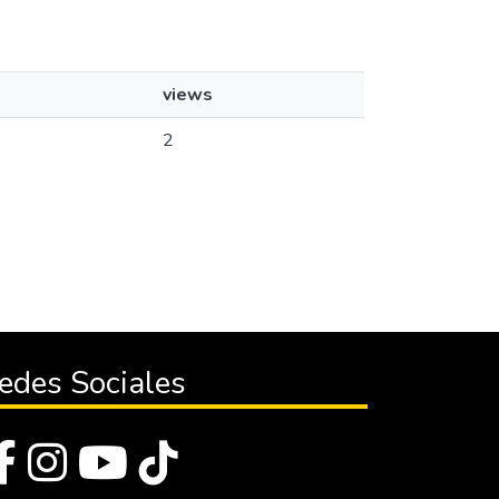
views
2
edes Sociales