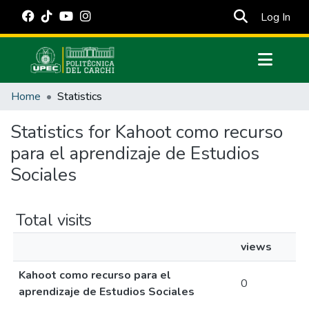
(cur
Log In
Communities & Collections
Home
Statistics
All of DSpace
Statistics for Kahoot como recurso
Estadísticas Externas
para el aprendizaje de Estudios
Manuales
Sociales
Total visits
views
Kahoot como recurso para el
0
aprendizaje de Estudios Sociales