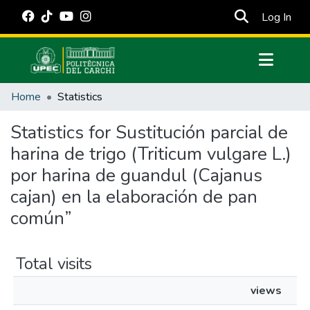
(cur
Log In
Communities & Collections
Home
Statistics
All of DSpace
Statistics for Sustitución parcial de
Estadísticas Externas
harina de trigo (Triticum vulgare L.)
Manuales
por harina de guandul (Cajanus
cajan) en la elaboración de pan
común”
Total visits
views