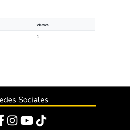
views
1
edes Sociales