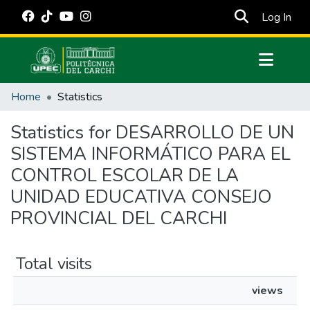
(cur
Log In
Communities & Collections
Home
Statistics
All of DSpace
Statistics for DESARROLLO DE UN
Estadísticas Externas
SISTEMA INFORMÁTICO PARA EL
Manuales
CONTROL ESCOLAR DE LA
UNIDAD EDUCATIVA CONSEJO
PROVINCIAL DEL CARCHI
Total visits
views