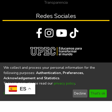
Transparencia
Redes Sociales
© Todos los derechos reservados 2023
We collect and process your personal information for the
following purposes:
Authentication, Preferences,
Universidad Politécnica Estatal del Carchi
Acknowledgement and Statistics
.
To learn more, please read our
privacy policy
.
Universidad Politécnica Estatal del Carchi | Acreditada por el
ES
CACES Resolución N°. 160-SE-33-CACES-2020
Customize
Decline
That's ok