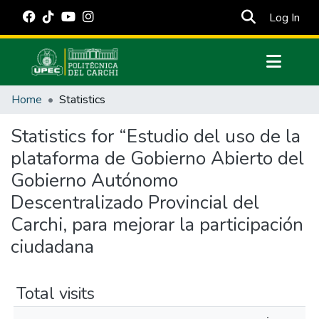
(cur
Log In
Communities & Collections
Home
Statistics
All of DSpace
Statistics for “Estudio del uso de la
Estadísticas Externas
plataforma de Gobierno Abierto del
Manuales
Gobierno Autónomo
Descentralizado Provincial del
Carchi, para mejorar la participación
ciudadana
Total visits