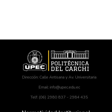
Dirección: Calle Antisana y Av. Universitaria
Email: info@upec.edu.ec
Telf: (06) 2980 837 - 2984 435