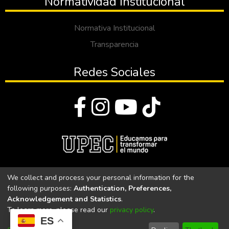
Normatividad Institucional
Normativa Institucional
Transparencia
Redes Sociales
© Todos los derechos reservados 2023
We collect and process your personal information for the
following purposes:
Authentication, Preferences,
Universidad Politécnica Estatal del Carchi
Acknowledgement and Statistics
.
To learn more, please read our
privacy policy
.
Universidad Politécnica Estatal del Carchi | Acreditada por el
ES