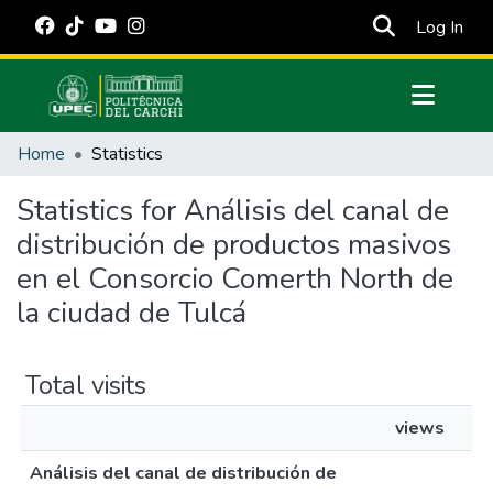
(cur
Log In
Communities & Collections
Home
Statistics
All of DSpace
Statistics for Análisis del canal de
Estadísticas Externas
distribución de productos masivos
Manuales
en el Consorcio Comerth North de
la ciudad de Tulcá
Total visits
views
Análisis del canal de distribución de