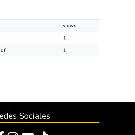
views
1
pdf
1
edes Sociales