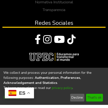
Normativa Institucional
Transparencia
Redes Sociales
© Todos los derechos reservados 2023
We collect and process your personal information for the
following purposes:
Authentication, Preferences,
Universidad Politécnica Estatal del Carchi
Acknowledgement and Statistics
.
To learn more, please read our
privacy policy
.
Universidad Politécnica Estatal del Carchi | Acreditada por el
ES
CACES Resolución N°. 160-SE-33-CACES-2020
Customize
Decline
That's ok