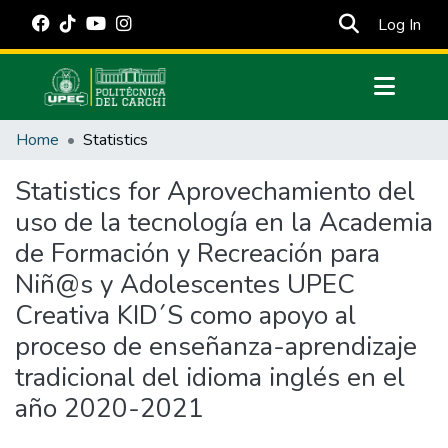
(cur
Log In
Communities & Collections
Home
Statistics
All of DSpace
Statistics for Aprovechamiento del
Estadísticas Externas
uso de la tecnología en la Academia
Manuales
de Formación y Recreación para
Niñ@s y Adolescentes UPEC
Creativa KID´S como apoyo al
proceso de enseñanza-aprendizaje
tradicional del idioma inglés en el
año 2020-2021