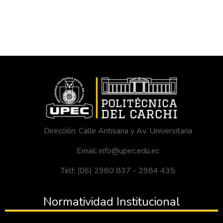
Dirección: Calle Antisana y Av. Universitaria
Email: info@upec.edu.ec
Telf: (06) 2980 837 - 2984 435
Normatividad Institucional