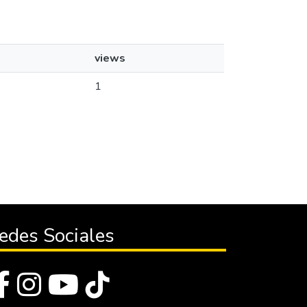
views
1
edes Sociales