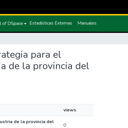
Estadísticas Externas
Manuales
l of DSpace
rategia para el
a de la provincia del
views
stria de la provincia del
0