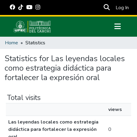
(cur
Log In
Communities & Collections
Home
Statistics
All of DSpace
Statistics for Las leyendas locales
Estadísticas Externas
como estrategia didáctica para
Manuales
fortalecer la expresión oral
Total visits
views
Las leyendas locales como estrategia
didáctica para fortalecer la expresión
0
oral