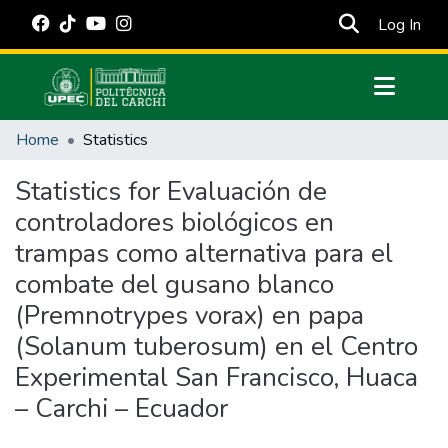
(cur
Log In
Communities & Collections
Home
Statistics
All of DSpace
Statistics for Evaluación de
Estadísticas Externas
controladores biológicos en
Manuales
trampas como alternativa para el
combate del gusano blanco
(Premnotrypes vorax) en papa
(Solanum tuberosum) en el Centro
Experimental San Francisco, Huaca
– Carchi – Ecuador