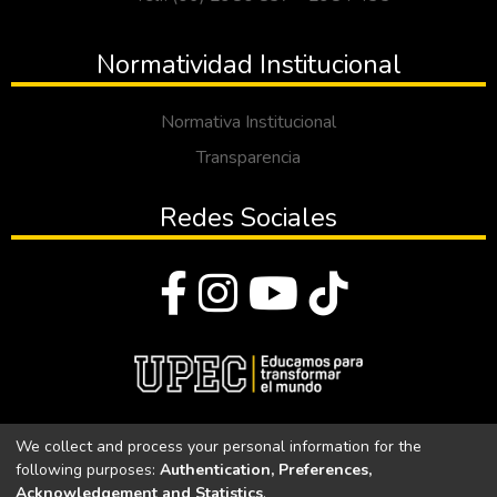
Normatividad Institucional
Normativa Institucional
Transparencia
Redes Sociales
© Todos los derechos reservados 2023
We collect and process your personal information for the
following purposes:
Authentication, Preferences,
Universidad Politécnica Estatal del Carchi
Acknowledgement and Statistics
.