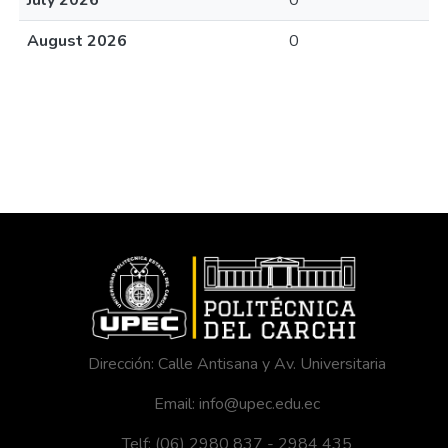
July 2026
0
August 2026
0
Dirección: Calle Antisana y Av. Universitaria
Email: info@upec.edu.ec
Telf: (06) 2980 837 - 2984 435