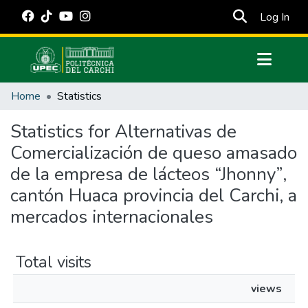
(cur
Log In
Communities & Collections
Home
Statistics
All of DSpace
Statistics for Alternativas de
Estadísticas Externas
Comercialización de queso amasado
Manuales
de la empresa de lácteos “Jhonny”,
cantón Huaca provincia del Carchi, a
mercados internacionales
Total visits
views