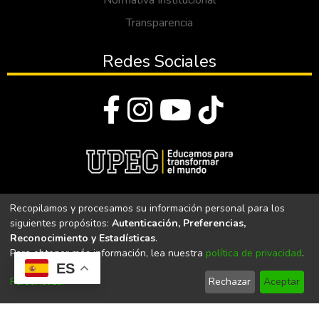
Normativa Institucional
Transparencia
Redes Sociales
© Todos los derechos reservados 2023
Recopilamos y procesamos su información personal para los
siguientes propósitos:
Autenticación, Preferencias,
Universidad Politécnica Estatal del Carchi
Reconocimiento y Estadísticas
.
Para obtener más información, lea nuestra
política de privacidad
.
Universidad Politécnica Estatal del Carchi | Acreditada por el
ES
CACES Resolución N°. 160-SE-33-CACES-2020
Personalizar
Rechazar
Aceptar