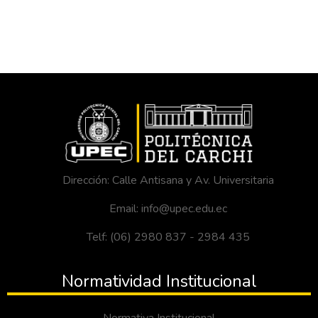
Dirección: Calle Antisana y Av. Universitaria
Email: info@upec.edu.ec
Telf: (06) 2980 837 - 2984 435
Normatividad Institucional