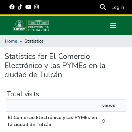
(cur
Log In
Communities & Collections
Home
Statistics
All of DSpace
Statistics for El Comercio
Estadísticas Externas
Electrónico y las PYMEs en la
Manuales
ciudad de Tulcán
Total visits
views
El Comercio Electrónico y las PYMEs en
0
la ciudad de Tulcán