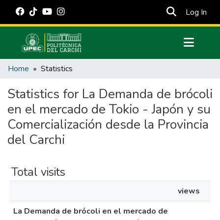
(cur
Log In
Communities & Collections
Home
Statistics
All of DSpace
Statistics for La Demanda de brócoli
Estadísticas Externas
en el mercado de Tokio - Japón y su
Manuales
Comercialización desde la Provincia
del Carchi
Total visits
views
La Demanda de brócoli en el mercado de