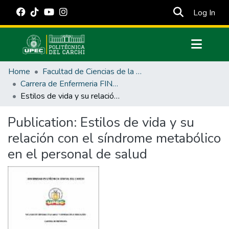
(cur
Log In
Communities & Collections
Home
Facultad de Ciencias de la Salud y Educación
All of DSpace
Carrera de Enfermeria FINAL
Estilos de vida y su relación con el síndrome metabólico en el personal de salud
Statistics
Estadísticas Externas
Publication:
Estilos de vida y su
relación con el síndrome metabólico
Manuales
en el personal de salud