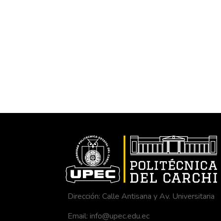
Dirección: Calle Antisana y Av. Universitaria
Email: info@upec.edu.ec