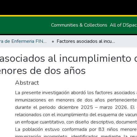
Communities & Collections
All of DSpa
Carrera de Enfermeria FINAL
Factores asociados al incumplimiento del esquema de inmunizaciones en menores de dos años
 asociados al incumplimiento
nores de dos años
Abstract
La presente investigación abordó los factores asociados
inmunizaciones en menores de dos años pertenecientes
durante el periodo diciembre 2025 – marzo 2026. El ob
relacionados con el incumplimiento del esquema de vacuna
un enfoque cuantitativo, con diseño descriptivo, documenta
La población estuvo conformada por 83 niños menor
inmunización incompleto, identificados mediante la rev