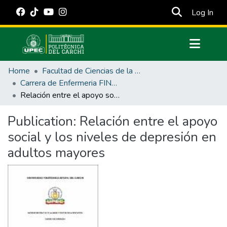
(cur
Log In
Communities & Collections
Home
Facultad de Ciencias de la Salud y Educación
All of DSpace
Carrera de Enfermeria FINAL
Relación entre el apoyo social y los niveles de depresión en adultos mayores
Statistics
Estadísticas Externas
Publication:
Relación entre el apoyo
social y los niveles de depresión en
Manuales
adultos mayores