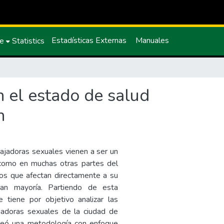
Estadísticas Externas
Manuales
ce
Statistics
n el estado de salud
n
bajadoras sexuales vienen a ser un
 como en muchas otras partes del
os que afectan directamente a su
ran mayoría. Partiendo de esta
 tiene por objetivo analizar las
jadoras sexuales de la ciudad de
leó una metodología con enfoque