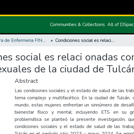
Communities & Collections
All of DSpa
Carrera de Enfermeria FINAL
Condiciones social es relaci onadas con el estado de salud de las trabajadoras sexuales de la ciudad de Tulcán
es social es relaci onadas co
exuales de la ciudad de Tulcá
Abstract
Las condiciones sociales y el estado de salud de las tra
tema complejo y multifacético. En la ciudad de Tulcán,
mundo, estas mujeres enfrentan un sinnúmero de desafí
bienestar físico y mental; incluyendo ETS en su g
problemática se planteó la presente investigación, que
condiciones sociales y el estado de salud de las traba
Tulcán en el período julio 2023 – mayo 2024. Se emp