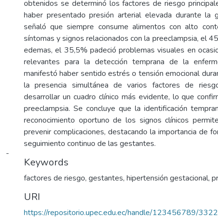
obtenidos se determinó los factores de riesgo principa
haber presentado presión arterial elevada durante la
señaló que siempre consume alimentos con alto cont
síntomas y signos relacionados con la preeclampsia, el 
edemas, el 35,5% padeció problemas visuales en ocasion
relevantes para la detección temprana de la enfer
manifestó haber sentido estrés o tensión emocional dur
la presencia simultánea de varios factores de riesg
desarrollar un cuadro clínico más evidente, lo que confir
preeclampsia. Se concluye que la identificación tempra
reconocimiento oportuno de los signos clínicos permite
prevenir complicaciones, destacando la importancia de for
seguimiento continuo de las gestantes.
i -
Keywords
factores de riesgo, gestantes, hipertensión gestacional, 
URI
https://repositorio.upec.edu.ec/handle/123456789/3322