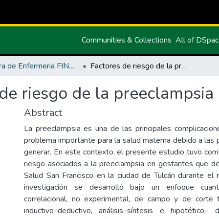
Communities & Collections
All of DSpa
Carrera de Enfermeria FINAL
Factores de riesgo de la preeclampsia en gestantes.
de riesgo de la preeclampsia 
Abstract
La preeclampsia es una de las principales complicacio
problema importante para la salud materna debido a las
generar. En este contexto, el presente estudio tuvo como
riesgo asociados a la preeclampsia en gestantes que d
Salud San Francisco en la ciudad de Tulcán durante e
investigación se desarrolló bajo un enfoque cuanti
correlacional, no experimental, de campo y de corte 
inductivo–deductivo, análisis–síntesis e hipotético–