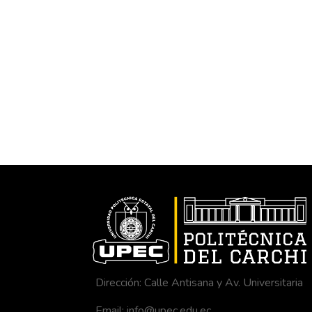
Dirección: Calle Antisana y Av. Universitaria
Email: info@upec.edu.ec