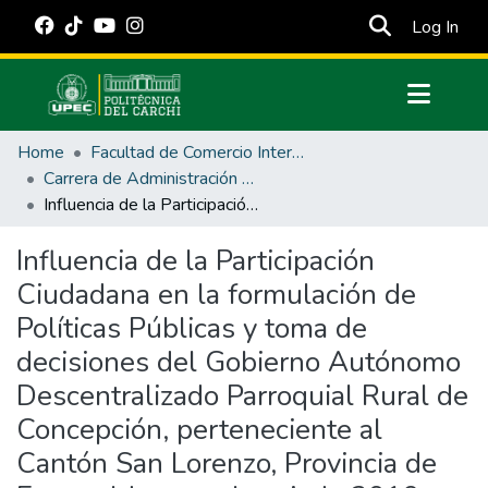
(cur
Log In
Communities & Collections
Home
Facultad de Comercio Internacional, Integración, Administración y Economía Empresarial
All of DSpace
Carrera de Administración Pública
Influencia de la Participación Ciudadana en la formulación de Políticas Públicas y toma de decisiones del Gobierno Autónomo Descentralizado Parroquial Rural de Concepción, perteneciente al Cantón San Lorenzo, Provincia de Esmeraldas, en el periodo 2019-2020
Statistics
Estadísticas Externas
Influencia de la Participación
Ciudadana en la formulación de
Manuales
Políticas Públicas y toma de
decisiones del Gobierno Autónomo
Descentralizado Parroquial Rural de
Concepción, perteneciente al
Cantón San Lorenzo, Provincia de