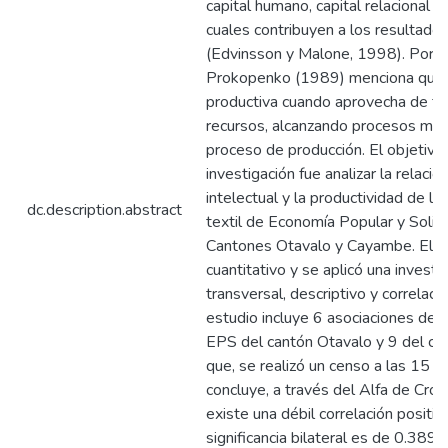
capital humano, capital relacional y 
cuales contribuyen a los resultado
(Edvinsson y Malone, 1998). Por ot
Prokopenko (1989) menciona que u
productiva cuando aprovecha de fo
recursos, alcanzando procesos más 
proceso de producción. El objetivo p
investigación fue analizar la relación
intelectual y la productividad de la
dc.description.abstract
textil de Economía Popular y Solid
Cantones Otavalo y Cayambe. El e
cuantitativo y se aplicó una investi
transversal, descriptivo y correlaci
estudio incluye 6 asociaciones de p
EPS del cantón Otavalo y 9 del ca
que, se realizó un censo a las 15 a
concluye, a través del Alfa de Cro
existe una débil correlación positiva
significancia bilateral es de 0.389,