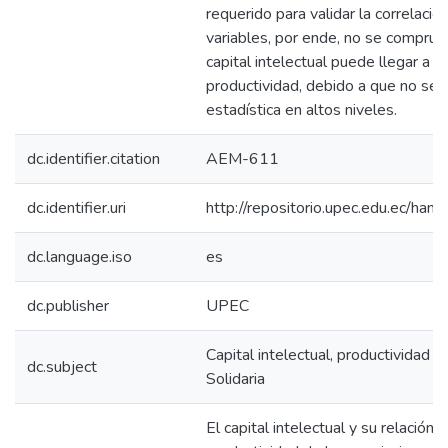
requerido para validar la correlaci
variables, por ende, no se comprue
capital intelectual puede llegar a t
productividad, debido a que no se e
estadística en altos niveles.
dc.identifier.citation
AEM-611
dc.identifier.uri
http://repositorio.upec.edu.ec/h
dc.language.iso
es
dc.publisher
UPEC
Capital intelectual, productividad 
dc.subject
Solidaria
El capital intelectual y su relación 