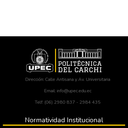
Dirección: Calle Antisana y Av. Universitaria
Email: info@upec.edu.ec
Telf: (06) 2980 837 - 2984 435
Normatividad Institucional