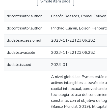
Simple item page
dc.contributor.author
Chacón Reascos, Romel Estiven
dc.contributor.author
Pinchao Cuaran, Edison Heriberto
dc.date.accessioned
2023-11-22T23:06:28Z
dc.date.available
2023-11-22T23:06:28Z
dc.date.issued
2023-01
A nivel global las Pymes están da
activos intangibles, a través de un
capital intelectual, aprovechando l
tecnología, el uso del conocimiento
constante, con el objetivo de logr
(Banco Mundial, 2019). El capital in