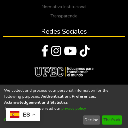
Normativa Institucional
Transparencia
Redes Sociales
© Todos los derechos reservados 2023
We collect and process your personal information for the
following purposes:
Authentication, Preferences,
Universidad Politécnica Estatal del Carchi
Acknowledgement and Statistics
.
To learn more, please read our
privacy policy
.
Universidad Politécnica Estatal del Carchi | Acreditada por el
ES
CACES Resolución N°. 160-SE-33-CACES-2020
Customize
Decline
That's ok