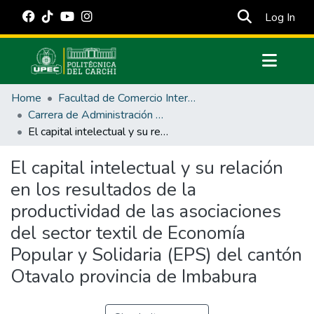
(cur
Log In
Communities & Collections
Home
Facultad de Comercio Internacional, Integración, Administración y Economía Empresarial
All of DSpace
Carrera de Administración de Empresas y Marketing
El capital intelectual y su relación en los resultados de la productividad de las asociaciones del sector textil de Economía Popular y Solidaria (EPS) del cantón Otavalo provincia de Imbabura
Statistics
Estadísticas Externas
El capital intelectual y su relación
en los resultados de la
Manuales
productividad de las asociaciones
del sector textil de Economía
Popular y Solidaria (EPS) del cantón
Otavalo provincia de Imbabura