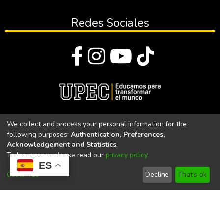
Redes Sociales
© Todos los derechos reservados 2023
We collect and process your personal information for the
following purposes:
Authentication, Preferences,
Universidad Politécnica Estatal del Carchi
Acknowledgement and Statistics
.
To learn more, please read our
privacy policy
.
Universidad Politécnica Estatal del Carchi | Acreditada por el
ES
CACES Resolución N°. 160-SE-33-CACES-2020
Customize
Decline
That's ok