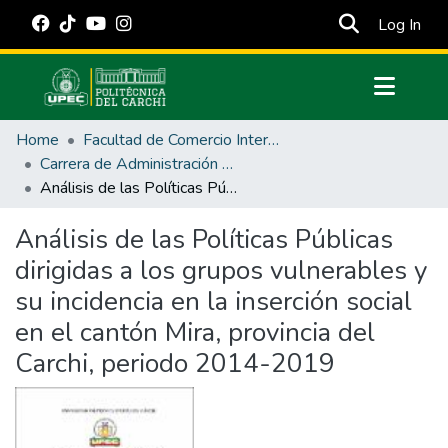
(cur
Log In
Communities & Collections
Home
Facultad de Comercio Internacional, Integración, Administración y Economía Empresarial
All of DSpace
Carrera de Administración Pública
Análisis de las Políticas Públicas dirigidas a los grupos vulnerables y su incidencia en la inserción social en el cantón Mira, provincia del Carchi, periodo 2014-2019
Statistics
Estadísticas Externas
Análisis de las Políticas Públicas
dirigidas a los grupos vulnerables y
Manuales
su incidencia en la inserción social
en el cantón Mira, provincia del
Carchi, periodo 2014-2019