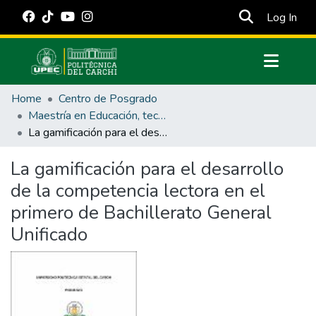
(cur
Log In
Communities & Collections
Home
Centro de Posgrado
All of DSpace
Maestría en Educación, tecnología e innovación.
La gamificación para el desarrollo de la competencia lectora en el primero de Bachillerato General Unificado
Statistics
Estadísticas Externas
La gamificación para el desarrollo
de la competencia lectora en el
Manuales
primero de Bachillerato General
Unificado