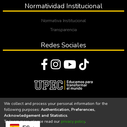
Normatividad Institucional
Normativa Institucional
Transparencia
Redes Sociales
© Todos los derechos reservados 2023
We collect and process your personal information for the
following purposes:
Authentication, Preferences,
Universidad Politécnica Estatal del Carchi
Acknowledgement and Statistics
.
To learn more, please read our
privacy policy
.
Universidad Politécnica Estatal del Carchi | Acreditada por el