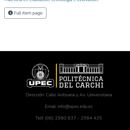
Full item page
Dirección: Calle Antisana y Av. Universitaria
Email: info@upec.edu.ec
Telf: (06) 2980 837 - 2984 435