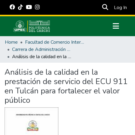
(cur
Log In
Communities & Collections
Home
Facultad de Comercio Internacional, Integración, Administración y Economía Empresarial
All of DSpace
Carrera de Administración Pública
Análisis de la calidad en la prestación de servicio del ECU 911 en Tulcán para fortalecer el valor público
Statistics
Estadísticas Externas
Análisis de la calidad en la
prestación de servicio del ECU 911
Manuales
en Tulcán para fortalecer el valor
público