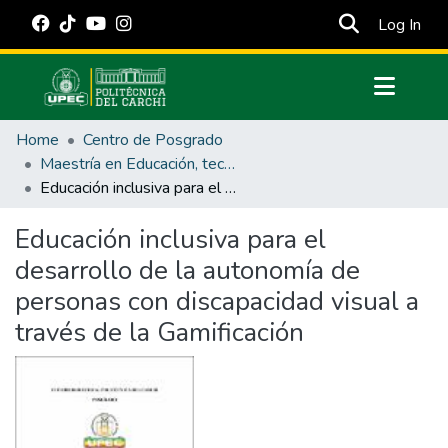
(cur
Log In
Communities & Collections
Home
Centro de Posgrado
All of DSpace
Maestría en Educación, tecnología e innovación.
Educación inclusiva para el desarrollo de la autonomía de personas con discapacidad visual a través de la Gamificación
Statistics
Estadísticas Externas
Educación inclusiva para el
desarrollo de la autonomía de
Manuales
personas con discapacidad visual a
través de la Gamificación