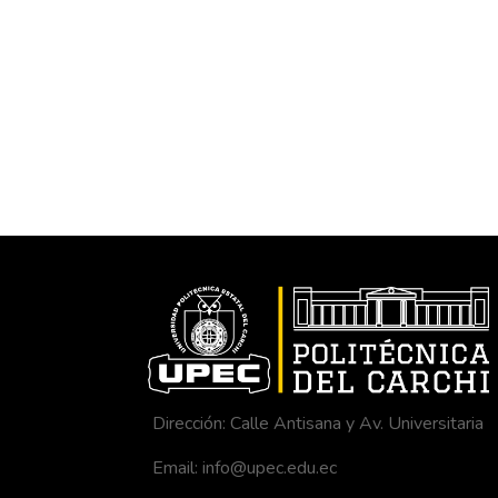
Dirección: Calle Antisana y Av. Universitaria
Email: info@upec.edu.ec