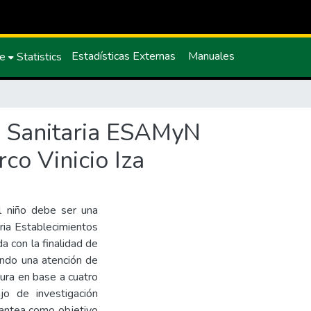
Estadísticas Externas
Manuales
ce
Statistics
va Sanitaria ESAMyN
co Vinicio Iza
l niño debe ser una
ria Establecimientos
 con la finalidad de
ando una atención de
tura en base a cuatro
jo de investigación
plantea como objetivo