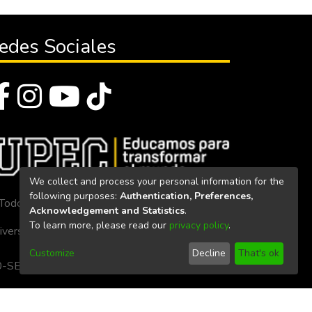
edes Sociales
We collect and process your personal information for the
following purposes:
Authentication, Preferences,
Todos los derechos reservados 2023
Acknowledgement and Statistics
.
To learn more, please read our
privacy policy
.
iversidad Politécnica Estatal del Carchi
Customize
Decline
That's ok
. 160-SE-33-CACES-2020