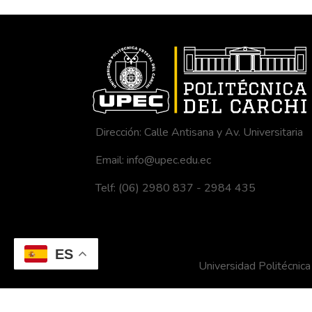
Dirección: Calle Antisana y Av. Universitaria
Email: info@upec.edu.ec
Telf: (06) 2980 837 - 2984 435
ES
Universidad Politécni