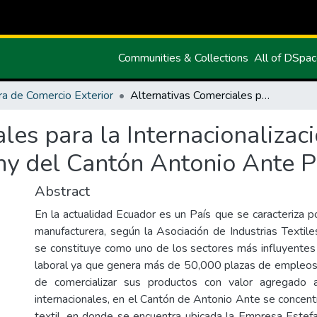
Communities & Collections
All of DSpa
ra de Comercio Exterior
Alternativas Comerciales para la Internacionalización de los Productos de la empresa Estefany del Cantón Antonio Ante Provincia de Imbabura
les para la Internacionalizac
ny del Cantón Antonio Ante P
Abstract
En la actualidad Ecuador es un País que se caracteriza p
manufacturera, según la Asociación de Industrias Textil
se constituye como uno de los sectores más influyente
laboral ya que genera más de 50,000 plazas de empleos
de comercializar sus productos con valor agregado
internacionales, en el Cantón de Antonio Ante se concent
textil, en donde se encuentra ubicada la Empresa Estef