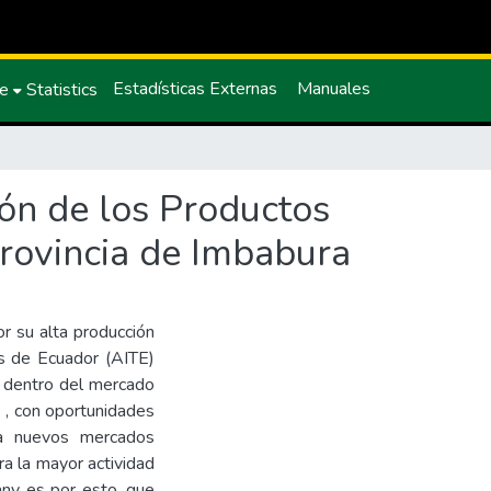
Estadísticas Externas
Manuales
ce
Statistics
ión de los Productos
rovincia de Imbabura
or su alta producción
es de Ecuador (AITE)
s dentro del mercado
 , con oportunidades
 a nuevos mercados
ra la mayor actividad
any es por esto, que