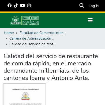
(cur
Log In
Communities & Collections
Home
Facultad de Comercio Internacional, Integración, Administración y Economía Empresarial
All of DSpace
Carrera de Administración de Empresas y Marketing
Calidad del servicio de restaurante de comida rápida, en el mercado demandante millennials, de los cantones Ibarra y Antonio Ante.
Statistics
Estadísticas Externas
Calidad del servicio de restaurante
de comida rápida, en el mercado
Manuales
demandante millennials, de los
cantones Ibarra y Antonio Ante.