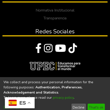
Normativa Institucional
Transparencia
Redes Sociales
© Todos los derechos reservados 2023
We collect and process your personal information for the
following purposes:
Authentication, Preferences,
Universidad Politécnica Estatal del Carchi
Acknowledgement and Statistics
.
To learn more, please read our
privacy policy
.
Universidad Politécnica Estatal del Carchi | Acreditada por el
ES
CACES Resolución N°. 160-SE-33-CACES-2020
Customize
Decline
That's ok