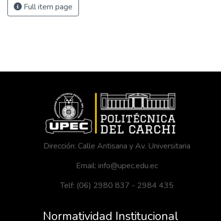
Full item page
Dirección: Calle Antisana y Av. Universitaria
Email: info@upec.edu.ec
Telf: (06) 2980 837 - 2984 435
Normatividad Institucional